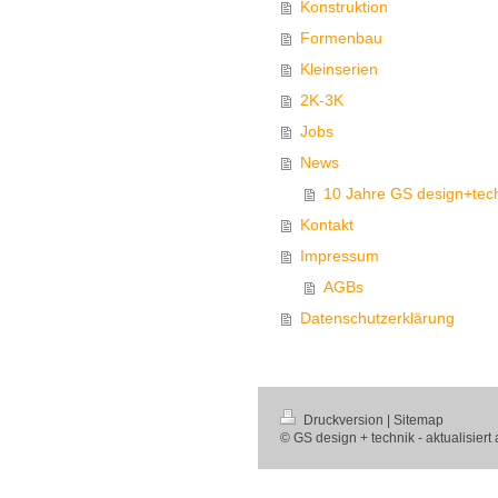
Konstruktion
Formenbau
Kleinserien
2K-3K
Jobs
News
10 Jahre GS design+tec
Kontakt
Impressum
AGBs
Datenschutzerklärung
Druckversion
|
Sitemap
© GS design + technik - aktualisier